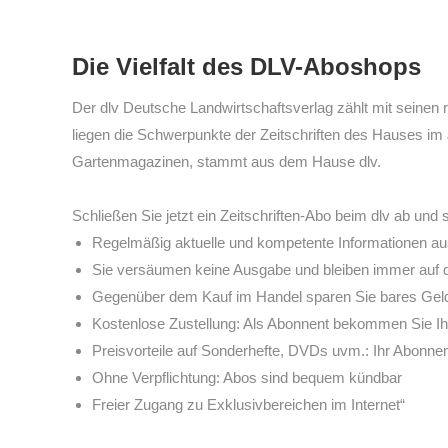
Die Vielfalt des DLV-Aboshops
Der dlv Deutsche Landwirtschaftsverlag zählt mit seinen 
liegen die Schwerpunkte der Zeitschriften des Hauses im 
Gartenmagazinen, stammt aus dem Hause dlv.
Schließen Sie jetzt ein Zeitschriften-Abo beim dlv ab und 
Regelmäßig aktuelle und kompetente Informationen aus
Sie versäumen keine Ausgabe und bleiben immer auf
Gegenüber dem Kauf im Handel sparen Sie bares Geld:
Kostenlose Zustellung: Als Abonnent bekommen Sie Ihr
Preisvorteile auf Sonderhefte, DVDs uvm.: Ihr Abonne
Ohne Verpflichtung: Abos sind bequem kündbar
Freier Zugang zu Exklusivbereichen im Internet“